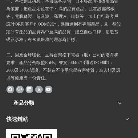
一、本社創立構想，本著謀事期間，日本各品牌相機用品質
為依據，把產品定位在中 ~ 高的品質產品。且在設備機械
等，電腦縫製、超音波、高週波、縫製等，加上自行為客戶
設計OR與客戶作ODM設計，進而達到有專屬產品，且一律設
定所有產品的品質為中至高的品質，建立自己口碑，塑造基
礎及形象，有永續服務的理念為目標。
二、因應全球暖化，且得台灣松下電器（股）公司的培育和
要求，產品符合歐盟RoHs。並於2004/7/13通過ISO9001：
2000及14001認證。不製造不使用化學有害物質，為人類及環
境等健康盡一份責任。
產品分類
快速鏈結