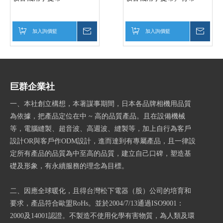
加入詢價籃
詢價
加入詢價籃
詢價
巨群企業社
一、本社創立構想，本著謀事期間，日本各品牌相機用品質
為依據，把產品定位在中 ~ 高的品質產品。且在設備機械
等，電腦縫製、超音波、高週波、縫製等，加上自行為客戶
設計OR與客戶作ODM設計，進而達到有專屬產品，且一律設
定所有產品的品質為中至高的品質，建立自己口碑，塑造基
礎及形象，有永續服務的理念為目標。
二、因應全球暖化，且得台灣松下電器（股）公司的培育和
要求，產品符合歐盟RoHs。並於2004/7/13通過ISO9001：
2000及14001認證。不製造不使用化學有害物質，為人類及環