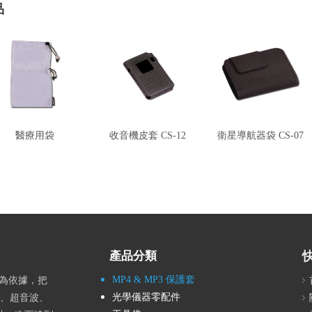
品
醫療用袋
收音機皮套 CS-12
衛星導航器袋 CS-07
產品分類
MP4 & MP3 保護套
為依據，把
光學儀器零配件
製、超音波、