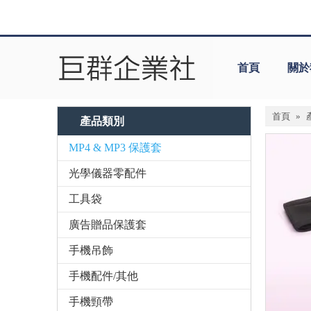
首頁
關於
首頁
»
產品類別
MP4 & MP3 保護套
光學儀器零配件
工具袋
廣告贈品保護套
手機吊飾
手機配件/其他
手機頸帶