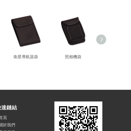
衛星導航器袋
照相機袋
收音機袋
快速鏈結
首頁
關於我們