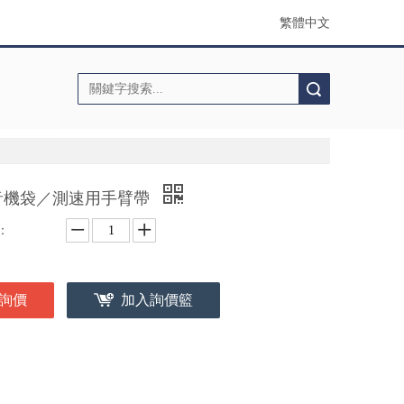
繁體中文
搜索
音機袋／測速用手臂帶
：
詢價
加入詢價籃