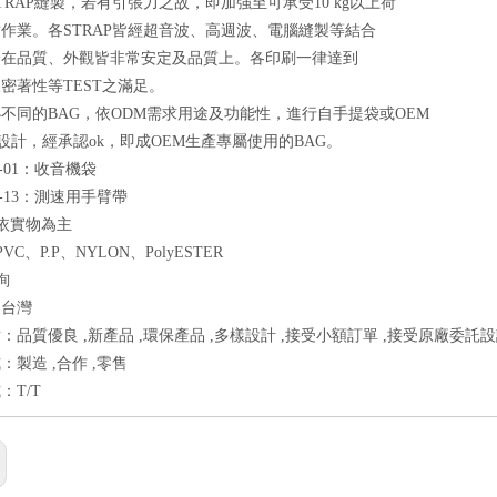
TRAP縫製，若有引張力之故，即加強至可承受10 kg以上荷
作業。各STRAP皆經超音波、高週波、電腦縫製等結合
論在品質、外觀皆非常安定及品質上。各印刷一律達到
密著性等TEST之滿足。
不同的BAG，依ODM需求用途及功能性，進行自手提袋或OEM
同設計，經承認ok，即成OEM生產專屬使用的BAG。
S-01：收音機袋
S-13：測速用手臂帶
：依實物為主
VC、P.P、NYLON、PolyESTER
詢
：台灣
：品質優良 ,新產品 ,環保產品 ,多樣設計 ,接受小額訂單 ,接受原廠委託設
：製造 ,合作 ,零售
：T/T