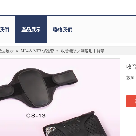
我們
產品展示
聯絡我們
產品展示
»
MP4 & MP3 保護套
»
收音機袋／測速用手臂帶
收
數量