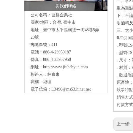
二、各S
與我們聯絡
重為重點
公司名稱：巨群企業社
下，不
國家/地區：台灣, 臺中市
耐酒精及
地址：臺中市太平區樹德一街48巷5弄
三、大小
20號
R/O共
郵遞區號：411
. 型號C
電話：886-4-23959187
. 型號C
傳真：886-4-23957950
. 尺寸
網址：
http://www.jiuhchyun.com
. 材質：P
聯絡人：林泰東
. 歡迎洽
職稱：經理
原產地
電子信箱：
L3490@ms53.hinet.net
競爭特點
銷售方式
付款方式
上一條: