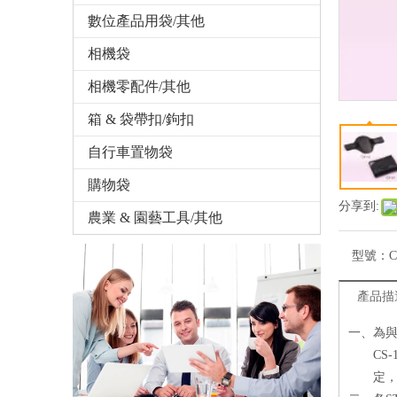
數位產品用袋/其他
相機袋
相機零配件/其他
箱 & 袋帶扣/鉤扣
自行車置物袋
購物袋
分享到:
農業 & 園藝工具/其他
型號：
C
產品描
一、為與
CS-
定，不