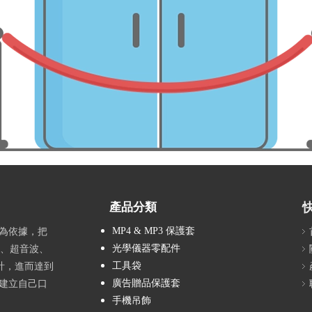
產品分類
MP4 & MP3 保護套
為依據，把
光學儀器零配件
製、超音波、
工具袋
計，進而達到
廣告贈品保護套
建立自己口
手機吊飾