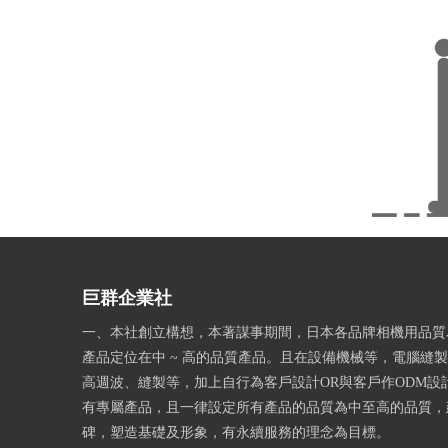
巨群企業社
一、本社創立構想，本著謀事期間，日本各品牌相機用品質
產品定位在中 ~ 高的品質產品。且在設備機械等，電腦縫
高週波、縫製等，加上自行為客戶設計OR與客戶作ODM設
有專屬產品，且一律設定所有產品的品質為中至高的品質，
碑，塑造基礎及形象，有永續服務的理念為目標。